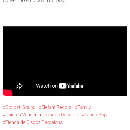
convertido en todo un símbolo.
Donosti Sound
Elefant Recors
Family
Quieres Vender Tus Discos De Vinilo
Tecno Pop
Tienda de Discos Barcelona