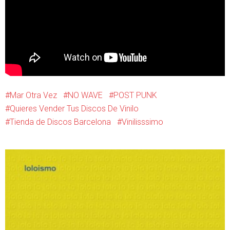
Mar Otra Vez
NO WAVE
POST PUNK
Quieres Vender Tus Discos De Vinilo
Tienda de Discos Barcelona
Vinilisssimo