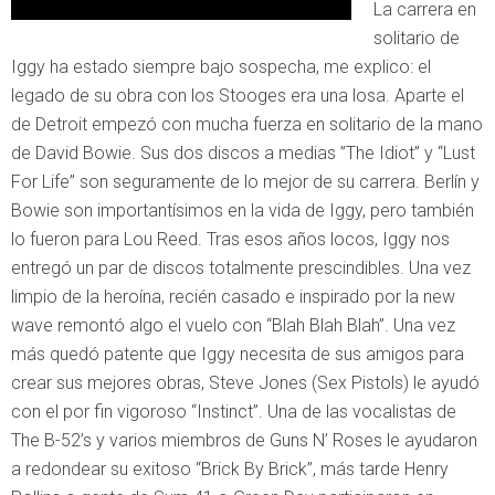
La carrera en
solitario de
Iggy ha estado siempre bajo sospecha, me explico: el
legado de su obra con los Stooges era una losa. Aparte el
de Detroit empezó con mucha fuerza en solitario de la mano
de David Bowie. Sus dos discos a medias ”The Idiot” y “Lust
For Life” son seguramente de lo mejor de su carrera. Berlín y
Bowie son importantísimos en la vida de Iggy, pero también
lo fueron para Lou Reed. Tras esos años locos, Iggy nos
entregó un par de discos totalmente prescindibles. Una vez
limpio de la heroína, recién casado e inspirado por la new
wave remontó algo el vuelo con “Blah Blah Blah”. Una vez
más quedó patente que Iggy necesita de sus amigos para
crear sus mejores obras, Steve Jones (Sex Pistols) le ayudó
con el por fin vigoroso “Instinct”. Una de las vocalistas de
The B-52’s y varios miembros de Guns N’ Roses le ayudaron
a redondear su exitoso “Brick By Brick”, más tarde Henry