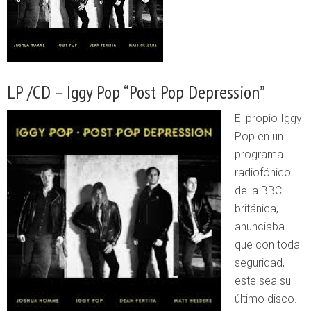
LP /CD – Iggy Pop “Post Pop Depression”
El propio Iggy
Pop en un
programa
radiofónico
de la BBC
británica,
anunciaba
que con toda
seguridad,
este sea su
último disco.