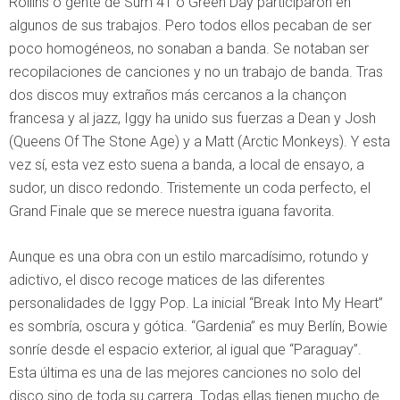
Rollins o gente de Sum 41 o Green Day participaron en
algunos de sus trabajos. Pero todos ellos pecaban de ser
poco homogéneos, no sonaban a banda. Se notaban ser
recopilaciones de canciones y no un trabajo de banda. Tras
dos discos muy extraños más cercanos a la chançon
francesa y al jazz, Iggy ha unido sus fuerzas a Dean y Josh
(Queens Of The Stone Age) y a Matt (Arctic Monkeys). Y esta
vez sí, esta vez esto suena a banda, a local de ensayo, a
sudor, un disco redondo. Tristemente un coda perfecto, el
Grand Finale que se merece nuestra iguana favorita.
Aunque es una obra con un estilo marcadísimo, rotundo y
adictivo, el disco recoge matices de las diferentes
personalidades de Iggy Pop. La inicial “Break Into My Heart”
es sombría, oscura y gótica. “Gardenia” es muy Berlín, Bowie
sonríe desde el espacio exterior, al igual que “Paraguay”.
Esta última es una de las mejores canciones no solo del
disco sino de toda su carrera. Todas ellas tienen mucho de